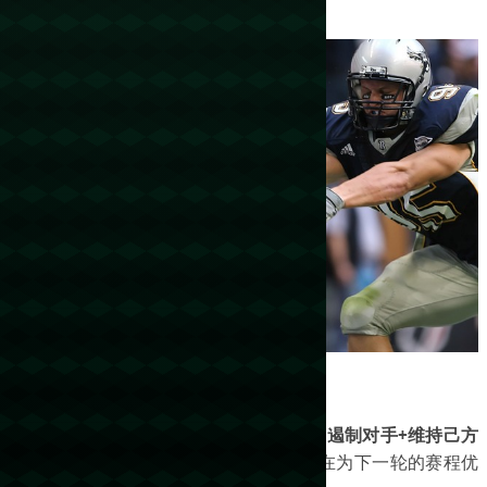
追求三分而自毁阵型。
案例分析：
若面对直接竞争对手，
1分常常等于“遏制对手+维持己方
期望值”
。不让对方拉开差距，就是在为下一轮的赛程优