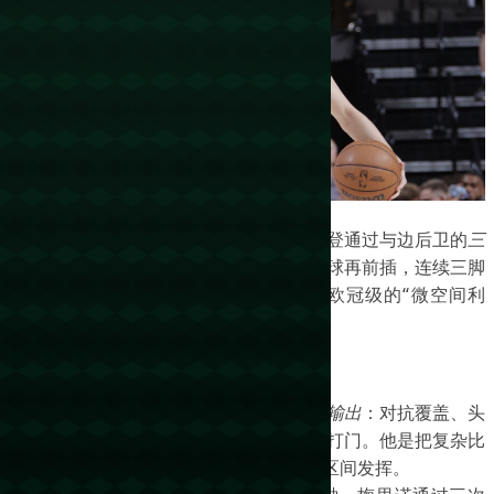
案例分析：当球队面对深度防守，福登通过与边后卫的
三
角站位
制造错位，吸引两人上抢后分球再前插，连续三脚
传递创造禁区内高质量机会，体现欧冠级的“微空间利
用”。
梅里诺：攻防枢纽与二线穿插
梅里诺
的亮点在于中场承压时的
稳态输出
：对抗覆盖、头
球解围、前插补位与禁区弧顶的二次打门。他是把复杂比
赛“降噪”的球员，让队友在更舒适的区间发挥。