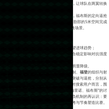
然开罐器。他的前场反抢与弱侧突击，让球队在两翼转换
时保持持续威胁。
案例分析：当对手后场出球质量不稳，福布斯的定向逼抢
与外切内扣的连续动作，能在边线到肋部的5米空间完成
突破与横传，制造“门前二打一”的高效场景。
谁更配得上“欧冠周最佳球员”
决定性：谁在关键回合改变比分或期望进球趋势；
可持续性：不是一次灵感，而是多回合稳定影响对抗强度
与推进质量；
不可替代性：撤掉他，球队体系是否明显降级。
在这一框架下，
奥斯梅恩
的终结与牵制、
福登
的组织与射
门、
梅里诺
的平衡与调度、
福布斯
的突破与逼抢，分别从
不同维度满足“周最佳”的核心要求。对搜索用户而言，围
绕“欧冠周最佳、奥斯梅恩、福登、梅里诺、福布斯”的讨
论，不只是名字之争，更是对欧冠胜负机制的再认识：要
么用身体与速度撕裂比赛，要么用思考与节奏塑造比赛。